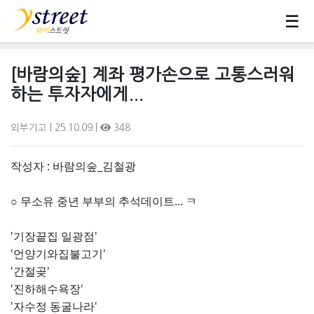
☰
[바람의숲] 계좌 평가손으로 고통스러워
하는 투자자에게...
외부기고
| 25.10.09 |
348
작성자 : 바람의숲_김철광
○ 무소유 중년 부부의 추석데이트... ㅋ
'기장끝집 일광점'
'언양기와집불고기'
'간절곶'
'진하해수욕장'
'자수정 동굴나라'