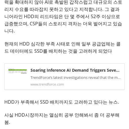
력을 확대하지 않아 AI로 촉발된 갑작스럽고 대규모의 스토
리지 수요를 따라잡지 못하고 있다고 지적합니다. 그 결과
니어라인 HDD의 리드타임은 단 몇 주에서 52주 이상으로
급증했으며, CSP들의 스토리지 격차는 더욱 벌어지고 있습
니다.
현재의 HDD 심각한 부족 사태로 인해 일부 공급업체는 콜
드 데이터에도 SSD를 배치하는 것을 고려하게 되었다
Soaring Inference AI Demand Triggers Severe Nearline HDD Shortages; QLC SSD Shipments Poised for Breakout in 2026, Says TrendForce
TrendForce’s latest investigations reveal that the massive data volumes generated by AI are straining the global infrastructure of data center storage. Nearline HDDs, traditionally the backbone of large-scale data storage, are now facing severe supply shortages, pushing high-performance yet higher-cost SSDs into the market spotlight. In particular, shipments of high-capacity QLC SSDs could see explosive growth in 2026.
www.trendforce.com
HDD가 부족해서 SSD 배치까지도 고려하고 있다는 뉴스.
사실 HDD시장까지는 열심히 공부 안해봐서 좀 더 공부해
봄.