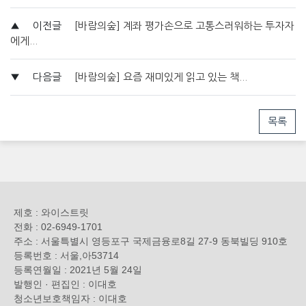
▲
이전글
[바람의숲] 계좌 평가손으로 고통스러워하는 투자자
에게...
▼
다음글
[바람의숲] 요즘 재미있게 읽고 있는 책...
목록
제호 : 와이스트릿
전화 : 02-6949-1701
주소 : 서울특별시 영등포구 국제금융로8길 27-9 동북빌딩 910호
등록번호 : 서울,아53714
등록연월일 : 2021년 5월 24일
발행인 · 편집인 : 이대호
청소년보호책임자 : 이대호