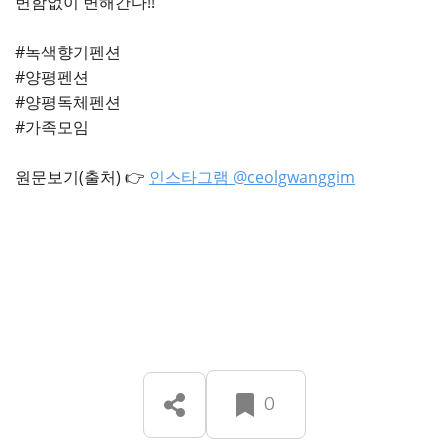
변함없이 변해간다!!
#녹색향기펜션
#양평펜션
#양평독체펜션
#가족모임
원문보기(출처) 👉
인스타그램 @ceolgwanggim
0