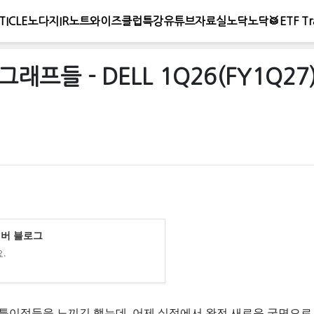
TICLE
노다지IR노트
와이즈클럽
특강
유튜브
자료실
노닥노닥🥁
ETF Tr
래프들 - DELL 1Q26(FY1Q27
이버 블로그
.
좀 특이점들을 느끼긴 했는데, 어제 실적에서 완전 새로운 국면으