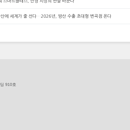
I 스마트글래스, 안경 시장의 판을 바꾼다
K방산에 세계가 줄 선다…2026년, 방산 수출 초대형 변곡점 온다
딩 910호