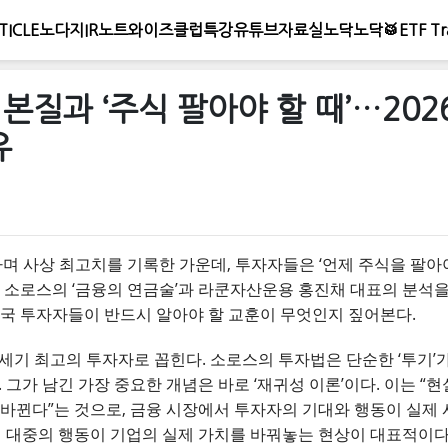
TICLE
노다지IR노트
와이즈클럽
특강
유튜브
자료실
노닥노닥🥁
ETF Tr
본질과 ‘주식 팔아야 할 때’…20
유
급등하며 사상 최고치를 기록한 가운데, 투자자들은 ‘언제 주식을 팔
 소로스의 ‘금융의 연금술’과 라쿤자산운용 홍진채 대표의 분석을
한국 투자자들이 반드시 알아야 할 교훈이 무엇인지 짚어본다.
세기 최고의 투자자로 꼽힌다. 소로스의 투자법은 단순한 ‘투기’가
. 그가 남긴 가장 중요한 개념은 바로 ‘재귀성 이론’이다. 이는 “
 바뀐다”는 것으로, 금융 시장에서 투자자의 기대와 행동이 실제
처럼 대중의 행동이 기업의 실제 가치를 바꿔놓는 현상이 대표적이다