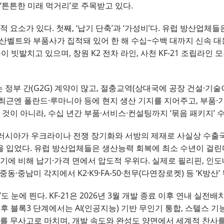
‘튼튼한 미래 먹거리’로 주목받고 있다.
 요소가 있다. 첫째, ‘납기 단축’과 ‘가성비’다. 유럽 방산업체들
생산벨트와 부품사가 집적돼 있어 한 해 수십~수백 대까지 신속 대응이
 빗발치고 있으며, 창원 K2 전차 라인, 사천 KF-21 조립라인 
는 정부 간(G2G) 계약이 많고, 절충교역(상대국에 공장 건설·기술
최근엔 폴란드·루마니아 등에 현지 생산 기지를 지어주고, 부품·
 것이 아니라, 수십 년간 부품·서비스·컨설팅까지 ‘묶음 패키지’ 
다. 러시아가 우크라이나 전쟁 장기화와 서방의 제재로 사실상 수출
 입었다. 유럽 방산업체들은 생산능력 회복에 최소 수년이 걸린다
기에 비해 납기·가격 면에서 압도적 우위다. 실제로 필리핀, 인도
럽·중동·중남미 각지에서 K2·K9·FA-50·천무(다연장로켓) 등 ‘K방
 눈에 띈다. KF-21은 2026년 3월 개발 종료 이후 연내 실전배
 블록3 단계에서는 AI(인공지능) 기반 무인기 통합, 스텔스 기
회를 무사고로 마치며, 개발 속도와 완성도 양면에서 세계적 찬사를