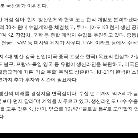
부분 국산화가 이뤄진다.
 거점 삼아, 현지 방산업체와 협력 또는 합작 개발도 본격화됐다.
기 등 누적 30조 원대 수입계약을 체결했고, 루마니아도 K9 현지 생
며 K2, 장갑차, 군함 등 종합 패키지 수입을 추진하고 있다. 중
천궁·L-SAM 등 미사일 체계가 사우디, UAE, 이라크 등에서 주목
지 4대 방산 강국 진입(미국·중국·프랑스·한국) 목표의 현실화 
구, 프랑스·독일·영국 등 유럽이 생산라인을 복원하고, 미국은 F-
절충교역에 따른 ‘기술 유출’ 우려도 상존한다. KF-21의 완벽한
40년까지 추가 투자와 시간이 필요하다.
K방산의 미래를 결정지을 변곡점이다. 수십 년 뒤까지 먹거리가 될
군보다 먼저 달라”며 계약을 서두르고 있고, 생산라인도 내수·수출
 고루 갖춘 K방산이, 앞으로 10년간 ‘글로벌 톱4’로 도약할지 업계
다.