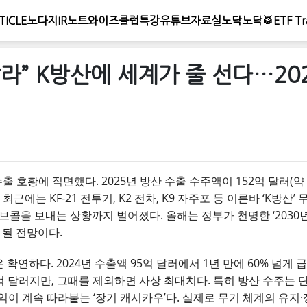
TICLE
노다지IR노트
와이즈클럽
특강
유튜브
자료실
노닥노닥🥁
ETF Tr
달라” K방산에 세계가 줄 선다…20
출 호황에 직면했다. 2025년 방산 수출 수주액이 152억 달러(약 
근에는 KF-21 전투기, K2 전차, K9 자주포 등 이른바 ‘K방산
콜을 보내는 상황까지 벌어졌다. 올해는 정부가 천명한 ‘2030년 
 될 전망이다.
 확연하다. 2024년 수출액 95억 달러에서 1년 만에 60% 넘게 
억 달러지만, 그때를 제외하면 사상 최대치다. 특히 방산 수주는 단
수익이 계속 따라붙는 ‘장기 캐시카우’다. 실제로 무기 체계의 유지