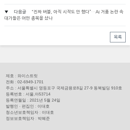
▼
다음글
“진짜 버블, 아직 시작도 안 했다”…AI 거품 논란 속
대가들은 어떤 종목을 샀나
목록
제호 : 와이스트릿
전화 : 02-6949-1701
주소 : 서울특별시 영등포구 국제금융로8길 27-9 동북빌딩 910호
등록번호 : 서울,아53714
등록연월일 : 2021년 5월 24일
발행인 · 편집인 : 이대호
청소년보호책임자 : 이대호
정보보호책임자 : 박혜준