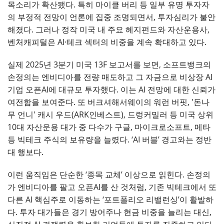
목소리가 확산됐다. 특히 마이클 버리 등 일부 유명 투자자
의 부정적 전망이 언론에 집중 조명되면서, 투자심리가 불안
해졌다. 그러나 정작 미국 내 주요 헤지펀드와 자산운용사,
벤처캐피털은 AI·테크 섹터의 비중을 계속 확대하고 있다.
실제 2025년 3분기 미국 13F 보고서를 보면, 소프트뱅크의
손정의는 엔비디아를 전량 매도하고 그 자금으로 비상장 AI
기업 오픈AI에 대규모 투자했다. 이는 AI 전망에 대한 신뢰가
여전함을 보여준다. 또 버크셔해서웨이의 워런 버핏, '돈나
무 언니' 캐시 우드(ARK인베스트), 드렁커밀러 등 미국 상위
10대 자산운용 대가 중 다수가 구글, 마이크로소프트, 메타
등 빅테크 주식의 보유량을 늘렸다. ‘AI 버블’ 경고와는 정반
대 행보다.
이런 움직임은 단순한 ‘종목 교체’ 이상으로 읽힌다. 손정의
가 엔비디아를 팔고 오픈AI를 산 것처럼, 기존 빅테크에서 또
다른 AI 핵심주로 이동하는 ‘포트폴리오 리밸런싱’이 활발하
다. 투자 대가들은 경기 방어주나 현금 비중을 늘리는 대신,