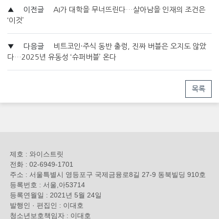
▲
이전글
AI가 대학을 무너뜨린다…살아남을 인재의 조건은
‘이것’
▼
다음글
비트코인·주식 동반 출렁, 진짜 버블은 오지도 않았
다…2025년 유동성 ‘슈퍼버블’ 온다
목록
제호 : 와이스트릿
전화 : 02-6949-1701
주소 : 서울특별시 영등포구 국제금융로8길 27-9 동북빌딩 910호
등록번호 : 서울,아53714
등록연월일 : 2021년 5월 24일
발행인 · 편집인 : 이대호
청소년보호책임자 : 이대호