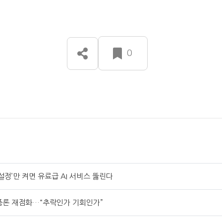
0
 설정’만 켜면 유료급 AI 서비스 뚫린다
거품론 재점화…“추락인가 기회인가”