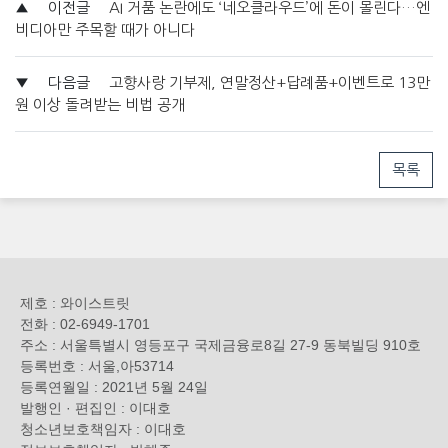
▲
이전글
AI 거품 논란에도 ‘네오클라우드’에 돈이 몰린다…엔
비디아만 주목할 때가 아니다
▼
다음글
고향사랑 기부제, 연말정산+답례품+이벤트로 13만
원 이상 돌려받는 비법 공개
목록
제호 : 와이스트릿
전화 : 02-6949-1701
주소 : 서울특별시 영등포구 국제금융로8길 27-9 동북빌딩 910호
등록번호 : 서울,아53714
등록연월일 : 2021년 5월 24일
발행인 · 편집인 : 이대호
청소년보호책임자 : 이대호