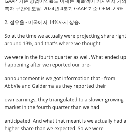
GAAP 기준 영업이익률도 이제는 매출액이 커지면서 거의
흑자 구간에 도달. 2024년 4분기 GAAP 기준 OPM -2.9%
2. 점유율 - 미국에서 14%까지 상승.
So at the time we actually were projecting share right
around 13%, and that's where we thought
we were in the fourth quarter as well. What ended up
happening after we reported our pre-
announcement is we got information that - from
AbbVie and Galderma as they reported their
own earnings, they triangulated to a slower growing
market in the fourth quarter than we had
anticipated. And what that meant is we actually had a
higher share than we expected. So we were