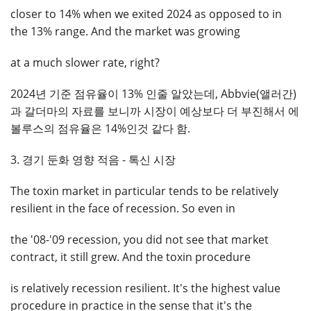
closer to 14% when we exited 2024 as opposed to in
the 13% range. And the market was growing
at a much slower rate, right?
2024년 기준 점유율이 13% 인줄 알았는데, Abbvie(앨러간)
과 갈더마의 자료를 보니까 시장이 예상보다 더 부진해서 에
볼루스의 점유율은 14%인것 같다 함.
3. 경기 둔화 영향 적음 - 톡신 시장
The toxin market in particular tends to be relatively
resilient in the face of recession. So even in
the '08-'09 recession, you did not see that market
contract, it still grew. And the toxin procedure
is relatively recession resilient. It's the highest value
procedure in practice in the sense that it's the