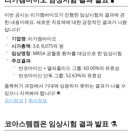
이번 공시는 리가켐바이오가 진행한 임상시험의 결과에 관
한 내용이에요. 새로운 치료제에 대한 긍정적인 결과가 나왔
답니다!
기업명
: 리가켐바이오
시가총액
: 3조 8,075억 원
임상명칭
: MRSA 균혈증 환자를 대상으로 한 임상시험
주요결과
:
반코마이신 + 델파졸리드 그룹: 60.00%의 유효성
반코마이신 단독 그룹: 52.63%의 유효성
품목허가 과정에서 기대에 상응하지 못하는 결과가 나올 수
있으니 지켜봐야 합니다! 🌟
공시링크
|
회사정보
코아스템켐온 임상시험 결과 발표 ⚗️