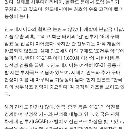
있다. 실제로 사우디아라비아, 폴란드 등에서 도입 논의가
구체화되고 있으며, 인도네시아는 최초의 수출 고객이 될 가
능성이 높다.
인도네시아와의 협력은 논란도 많았다. 개발비 분담금 미납,
기술 유출 의혹, 그리고 최근 터키의 ‘칸’ 전투기 48대 구매
발표 등 잡음이 이어졌다. 하지만 칸 전투기는 아직 개발이
완료되지 않았고, 실제 인도네시아의 구매도 ‘조건부 약속’에
불과하다. 반면 KF-21은 이미 1,600회 이상의 시험비행 등
실전성 검증을 끝냈다. 인도네시아는 여전히 KF-21 공동개
발 지분 투자국으로 남아 있으며, 시제기 인도와 추가 구매
협상이 여름 내 마무리될 가능성이 높다. 현지 언론도 “한국
과의 상부상조 협력이 중요하다”며 긍정적 기조를 보이고 있
다.
해외 견제도 만만치 않다. 영국, 중국 등은 KF-21의 약진을
경계하며 부정적 기사와 분석을 내놓고 있다. 영국은 자체
차세대 전투기(GCAP) 개발이 예산난으로 차질을 빚고 있고,
중국은 중동 시장에서 한국산 전투기가 위협적 경쟁자로 부