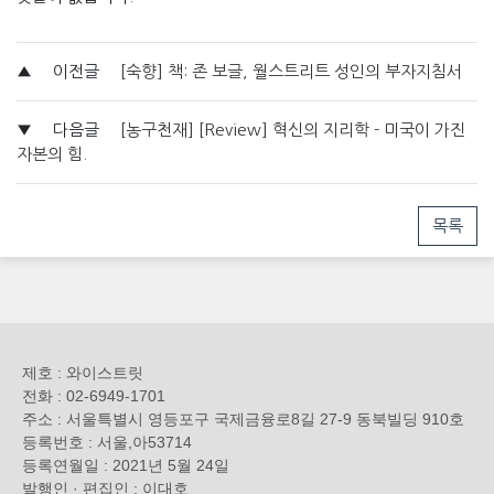
▲
이전글
[숙향] 책: 존 보글, 월스트리트 성인의 부자지침서
▼
다음글
[농구천재] [Review] 혁신의 지리학 - 미국이 가진
자본의 힘.
목록
제호 : 와이스트릿
전화 : 02-6949-1701
주소 : 서울특별시 영등포구 국제금융로8길 27-9 동북빌딩 910호
등록번호 : 서울,아53714
등록연월일 : 2021년 5월 24일
발행인 · 편집인 : 이대호