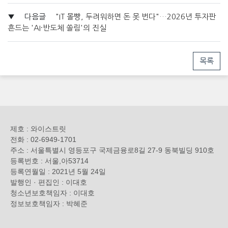
▼
다음글
"IT 몰빵, 두려워하면 돈 못 번다"…2026년 투자판
흔드는 'AI·반도체 쏠림'의 진실
목록
제호 : 와이스트릿
전화 : 02-6949-1701
주소 : 서울특별시 영등포구 국제금융로8길 27-9 동북빌딩 910호
등록번호 : 서울,아53714
등록연월일 : 2021년 5월 24일
발행인 · 편집인 : 이대호
청소년보호책임자 : 이대호
정보보호책임자 : 박혜준