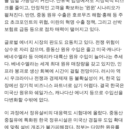
를 점할 가능성이 커진다. 산유국 입장에서도 지정학적 리스
크를 줄이고, 안정적인 고객을 확보하는 ‘윈윈’ 시나리오가
펼쳐진다. 반면, 중동 원유 수출은 호르무즈 해협·홍해 등 주
요 초크포인트의 위협, 이란의 혁명 수출 정책, 그리고 선박
보험료 급등 등으로 점차 매력이 떨어지고 있다.
글로벌 에너지 시장의 판도도 요동치고 있다. 전쟁 위험이
상수로 자리 잡으며, 중동산 원유 수입은 줄고 미국·캐나다·
베네수엘라 등 아메리카 대륙산 원유 수입이 늘어나는 추세
다. 베네수엘라는 세계 최대 원유 매장량을 갖고 있지만, 인
프라 붕괴로 생산 회복에 시간이 걸릴 전망이다. 러시아 역
시 우크라이나 전쟁과 경제제재 등 불확실성이 커, 한국 입
장에선 장기적 비즈니스 파트너로 삼기 어렵다. 결국 한국은
미국산 원유와 쉐일가스, 캐나다산 에너지 등으로 수입선을
다변화할 수밖에 없다.
이 과정에서 정유설비의 대응력도 시험대에 올랐다. 중동산
중질유에 특화된 한국 정유시설은 미국산 경질유 도입 확대
에 맞춰 설비 개조가 불가피해졌다. 정부는 다양한 원유를