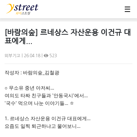
☰
[바람의숲] 르네상스 자산운용 이건규 대
표에게...
외부기고
| 26.04.18 |
523
작성자 : 바람의숲_김철광
○ 무소유 중년 아저씨...
여의도 타짜 친구들과 '안동국시'에서...
'국수' 먹으며 나눈 이야기들... ㅎ
1. 르네상스 자산운용 이건규 대표에게...
요즘도 일찍 퇴근하냐고 물어보니...