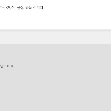
’…K방산, 중동 하늘 삼키다
딩 910호