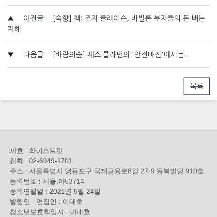
▲
이전글
[숙향] 책: 조지 클래이슨, 바빌론 부자들의 돈 버는
지혜
▼
다음글
[바람의숲] 세스 클라먼의 '안전마진'에서는...
목록
제호 : 와이스트릿
전화 : 02-6949-1701
주소 : 서울특별시 영등포구 국제금융로8길 27-9 동북빌딩 910호
등록번호 : 서울,아53714
등록연월일 : 2021년 5월 24일
발행인 · 편집인 : 이대호
청소년보호책임자 : 이대호