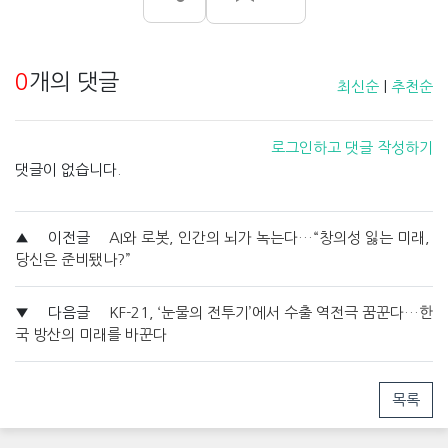
0
개의 댓글
최신순
|
추천순
로그인하고 댓글 작성하기
댓글이 없습니다.
▲
이전글
AI와 로봇, 인간의 뇌가 녹는다…“창의성 잃는 미래,
당신은 준비됐나?”
▼
다음글
KF-21, ‘눈물의 전투기’에서 수출 역전극 꿈꾼다…한
국 방산의 미래를 바꾼다
목록