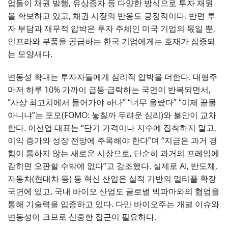
업들이 채권 발행, 유상증자 등 다양한 방식으로 투자 재원
을 확보하고 있고, 채권 시장의 반응도 긍정적이다. 반면 투
자 부담과 재무적 압박은 투자 주체인 미국 기업의 몫일 뿐,
인프라와 부품을 공급하는 한국 기업에게는 호재가 집중되
는 모양새다.
변동성 확대는 투자자들에게 심리적 압박을 더한다. 대형주
마저 하루 10% 가까이 급등·급락하는 국면이 반복되면서,
“사상 최고치에서 들어가야 하나” “너무 올랐다” “이제 끝물
아니냐”는 포모(FOMO: 놓칠까 두려운 심리)와 불안이 교차
한다. 이선엽 대표는 “단기 가격이나 지수에 집착하지 말고,
이익 증가와 성장 전망에 주목해야 한다”며 “지금은 과거 경
험이 통하지 않는 새로운 시장으로, 단순히 과거의 프레임에
갇히면 오판할 수밖에 없다”고 강조했다. 실제로 AI, 반도체,
자동차(현대차 등) 등 혁신 산업은 실적 기반의 멀티플 확장
국면에 있고, 국내 바이오 산업도 글로벌 빅파마와의 협업을
통해 기술력을 입증하고 있다. 다만 바이오주는 개별 이슈와
변동성이 크므로 신중한 접근이 필요하다.