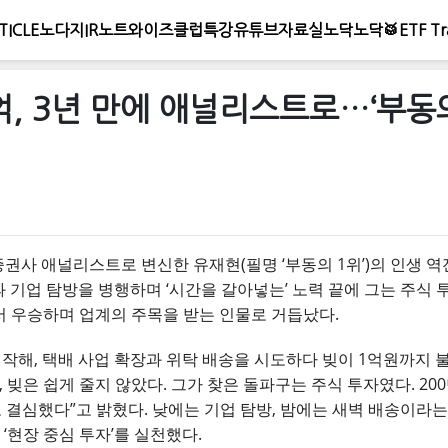
TICLE
노다지IR노트
와이즈클럽
특강
유튜브
자료실
노닥노닥🥁
ETF Tr
, 3년 만에 애널리스트로…‘부동의
증권사 애널리스트로 변신한 유재현(필명 ‘부동의 1위’)의 인생 
과 기업 탐방을 병행하며 ‘시간을 갈아넣는’ 노력 끝에 그는 주식 
 우승하며 업계의 주목을 받는 인물로 거듭났다.
시작해, 택배 사업 확장과 위탁 배송을 시도하다 빚이 1억원까지 불
, 빚은 쉽게 줄지 않았다. 그가 찾은 돌파구는 주식 투자였다. 2
 결심했다”고 밝혔다. 낮에는 기업 탐방, 밤에는 새벽 배송이라는
 ‘현장 중심 투자’를 실천했다.