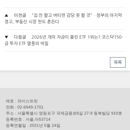
▲
이전글
“집 안 팔고 버티면 감당 못 할 것”…정부의 마지막
경고, 부동산 시장 판도 흔든다
▼
다음글
2026년 개미 자금이 몰린 ETF 1위는? 코스닥150·
금 투자 ETF 열풍의 비밀
목록
제호 : 와이스트릿
전화 : 02-6949-1701
주소 : 서울특별시 영등포구 국제금융로8길 27-9 동북빌딩 910호
등록번호 : 서울,아53714
등록연월일 : 2021년 5월 24일