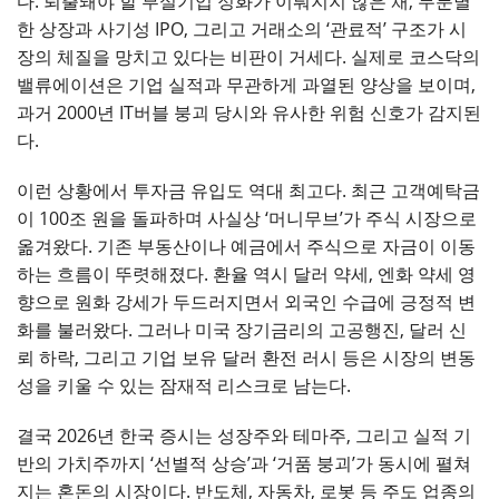
다. 퇴출돼야 할 부실기업 정화가 이뤄지지 않은 채, 무분별
한 상장과 사기성 IPO, 그리고 거래소의 ‘관료적’ 구조가 시
장의 체질을 망치고 있다는 비판이 거세다. 실제로 코스닥의
밸류에이션은 기업 실적과 무관하게 과열된 양상을 보이며,
과거 2000년 IT버블 붕괴 당시와 유사한 위험 신호가 감지된
다.
이런 상황에서 투자금 유입도 역대 최고다. 최근 고객예탁금
이 100조 원을 돌파하며 사실상 ‘머니무브’가 주식 시장으로
옮겨왔다. 기존 부동산이나 예금에서 주식으로 자금이 이동
하는 흐름이 뚜렷해졌다. 환율 역시 달러 약세, 엔화 약세 영
향으로 원화 강세가 두드러지면서 외국인 수급에 긍정적 변
화를 불러왔다. 그러나 미국 장기금리의 고공행진, 달러 신
뢰 하락, 그리고 기업 보유 달러 환전 러시 등은 시장의 변동
성을 키울 수 있는 잠재적 리스크로 남는다.
결국 2026년 한국 증시는 성장주와 테마주, 그리고 실적 기
반의 가치주까지 ‘선별적 상승’과 ‘거품 붕괴’가 동시에 펼쳐
지는 혼돈의 시장이다. 반도체, 자동차, 로봇 등 주도 업종의