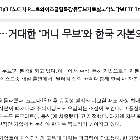
TICLE
노다지IR노트
와이즈클럽
특강
유튜브
자료실
노닥노닥🥁
ETF Tr
…거대한 ‘머니 무브’와 한국 자본
머니 무브’가 본격화되고 있다. 예금에서 주식, 특히 기업으로의 자
와이스트릿 채널 출연에서 “달러의 신뢰 하락과 함께 한국 내 자본
을 돌파했다. 코로나19 이후 유동성 랠리와 비교할 때도 사상 최
자본이 빠져나와 주식시장으로 유입되는 조짐이 보인다. 그 중심
 자본은 콘크리트(부동산)에 치중됐다”고 지적했다. 과거엔 자본
산적인 기업에 배분해야 한다는 목소리가 높아지고 있다.
기업들이 지역경제와 고용에 미치는 파급력이 강조됐다. 한 기업이