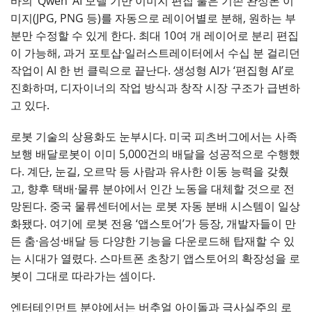
바의 ‘Qwen’ AI 모델 기반 이미지 편집 툴은 기존 완성본 이
미지(JPG, PNG 등)를 자동으로 레이어별로 분해, 원하는 부
분만 수정할 수 있게 한다. 최대 10여 개 레이어로 분리 편집
이 가능해, 과거 포토샵·일러스트레이터에서 수십 분 걸리던
작업이 AI 한 번 클릭으로 끝난다. 생성형 AI가 ‘편집형 AI’로
진화하며, 디자이너의 작업 방식과 창작 시장 구조가 급변하
고 있다.
로봇 기술의 상용화도 눈부시다. 미국 피츠버그에서는 사족
보행 배달로봇이 이미 5,000건의 배달을 성공적으로 수행했
다. 계단, 눈길, 오르막 등 사람과 유사한 이동 능력을 갖췄
고, 향후 택배·물류 분야에서 인간 노동을 대체할 것으로 전
망된다. 중국 물류센터에서는 로봇 자동 분배 시스템이 일상
화됐다. 여기에 로봇 전용 ‘앱스토어’가 등장, 개발자들이 만
든 춤·음성·배달 등 다양한 기능을 다운로드해 탑재할 수 있
는 시대가 열렸다. 스마트폰 초창기 앱스토어의 확장성을 로
봇이 그대로 따라가는 셈이다.
엔터테인먼트 분야에서는 버추얼 아이돌과 극사실주의 로