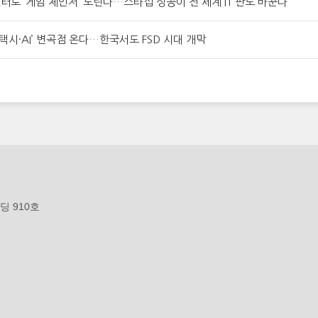
터로 ‘게임 체인저’ 노린다…스타십 성공이 전 세계 IT 판도 바꾼다
보택시·AI’ 변곡점 온다…한국서도 FSD 시대 개막
딩 910호